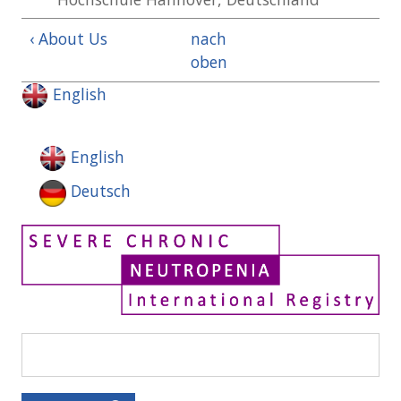
‹ About Us
nach
oben
English
English
Deutsch
Suche
Suchformular