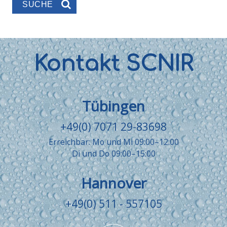
Kontakt SCNIR
Tübingen
+49(0) 7071 29-83698
Erreichbar: Mo und Mi 09:00–12:00
Di und Do 09:00–15:00
Hannover
+49(0) 511 - 557105