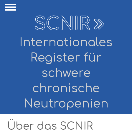
Direkt zum Inhalt
avigation ausblenden
Navigation anzeigen
SCNIR
Internationales
Register für
schwere
chronische
Neutropenien
Über das SCNIR