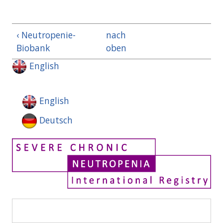
‹ Neutropenie-
nach
Biobank
oben
English
English
Deutsch
Suche
Suchformular