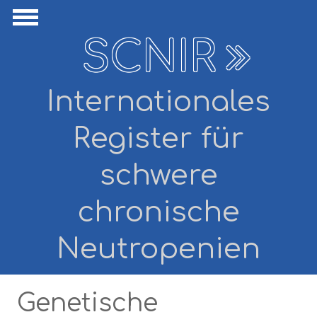
Direkt zum Inhalt
avigation ausblenden
Navigation anzeigen
SCNIR
Internationales
Register für
schwere
chronische
Neutropenien
Genetische