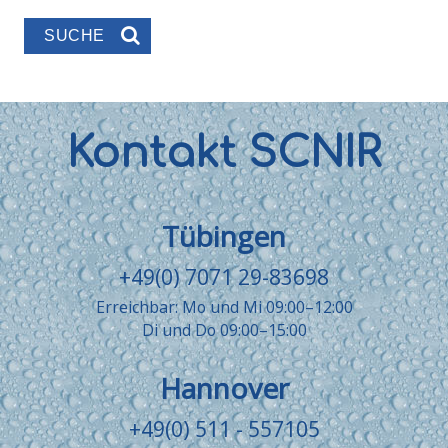
Kontakt SCNIR
Tübingen
+49(0) 7071 29-83698
Erreichbar: Mo und Mi 09:00–12:00
Di und Do 09:00–15:00
Hannover
+49(0) 511 - 557105